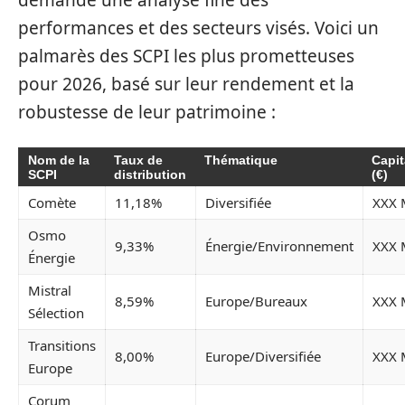
demande une analyse fine des
performances et des secteurs visés. Voici un
palmarès des SCPI les plus prometteuses
pour 2026, basé sur leur rendement et la
robustesse de leur patrimoine :
Nom de la
Taux de
Thématique
Capit
SCPI
distribution
(€)
Comète
11,18%
Diversifiée
XXX 
Osmo
9,33%
Énergie/Environnement
XXX 
Énergie
Mistral
8,59%
Europe/Bureaux
XXX 
Sélection
Transitions
8,00%
Europe/Diversifiée
XXX 
Europe
Corum