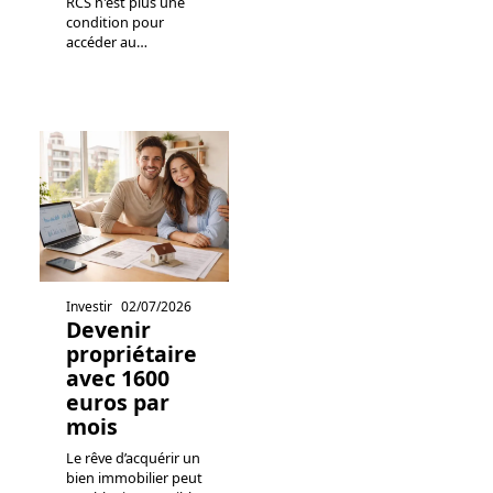
RCS n'est plus une
condition pour
accéder au
…
Investir
02/07/2026
Devenir
propriétaire
avec 1600
euros par
mois
Le rêve d’acquérir un
bien immobilier peut