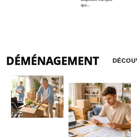
qui
…
DÉMÉNAGEMENT
DÉCOU