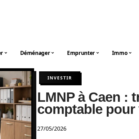
er
Déménager
Emprunter
Immo
INVESTIR
LMNP à Caen : t
comptable pour 
27/05/2026