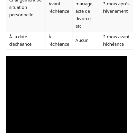
Avant
mariage,
3 mois après
situation
l’échéance
acte de
l’événement
personnelle
divorce,
etc.
À la date
À
2 mois avant
Aucun
d’échéance
l’échéance
l’échéance