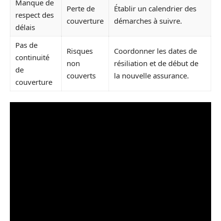
Manque de
Perte de
Établir un calendrier des
respect des
couverture
démarches à suivre.
délais
Pas de
Risques
Coordonner les dates de
continuité
non
résiliation et de début de
de
couverts
la nouvelle assurance.
couverture