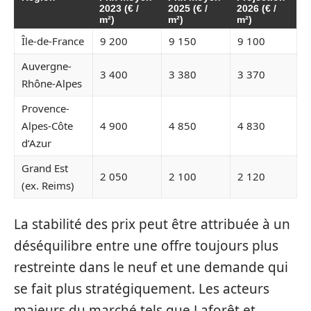
2023 (€ /
2025 (€ /
2026 (€ /
m²)
m²)
m²)
Île-de-France
9 200
9 150
9 100
Auvergne-
3 400
3 380
3 370
Rhône-Alpes
Provence-
Alpes-Côte
4 900
4 850
4 830
d’Azur
Grand Est
2 050
2 100
2 120
(ex. Reims)
La stabilité des prix peut être attribuée à un
déséquilibre entre une offre toujours plus
restreinte dans le neuf et une demande qui
se fait plus stratégiquement. Les acteurs
majeurs du marché tels que Laforêt et