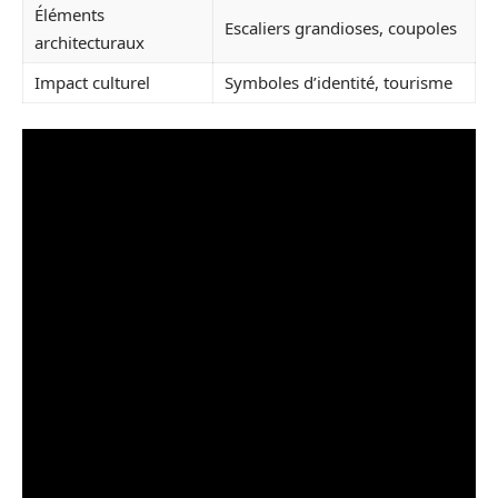
Éléments
Escaliers grandioses, coupoles
architecturaux
Impact culturel
Symboles d’identité, tourisme