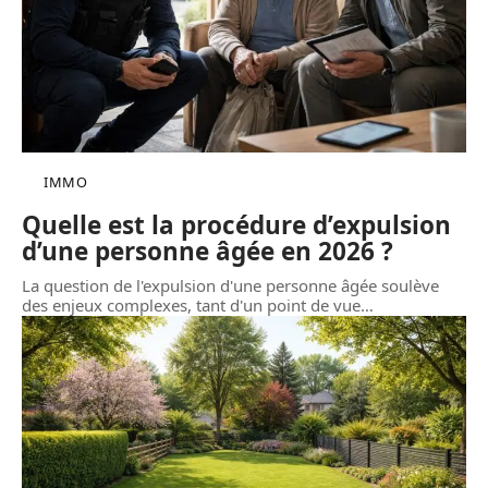
IMMO
Quelle est la procédure d’expulsion
d’une personne âgée en 2026 ?
La question de l'expulsion d'une personne âgée soulève
des enjeux complexes, tant d'un point de vue
…