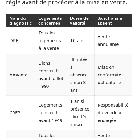
règle avant de procéder à la mise en vente.
Nom du
Logements
Durée de
Sanctions si
diagnostic
concernés
validité
absent
Tous les
Vente
DPE
logements
10 ans
annulable
à la vente
Illimitée
Biens
si
Mise en
construits
Amiante
absence,
conformité
avant juillet
sinon 3
obligatoire
1997
ans
1 an si
Logements
Responsabilité
présence,
CREP
construits
du vendeur
illimitée
avant 1949
engagée
sinon
Tous les
Vente