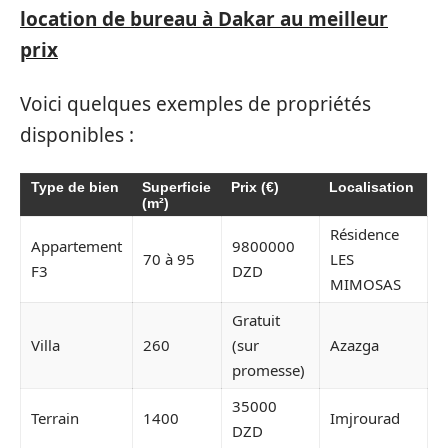
location de bureau à Dakar au meilleur
prix
Voici quelques exemples de propriétés
disponibles :
Type de bien
Superficie
Prix (€)
Localisation
(m²)
Résidence
Appartement
9800000
70 à 95
LES
F3
DZD
MIMOSAS
Gratuit
Villa
260
(sur
Azazga
promesse)
35000
Terrain
1400
Imjrourad
DZD